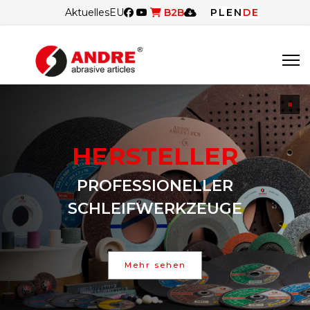
Aktuelles
EU
B2B
PL
EN
DE
HERSTELLER
PROFESSIONELLER
SCHLEIFWERKZEUGE
Mehr sehen