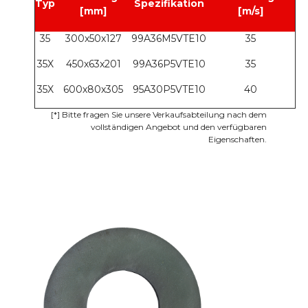
Typ
Spezifikation
[mm]
[m/s]
35
300x50x127
99A36M5VTE10
35
35X
450x63x201
99A36P5VTE10
35
35X
600x80x305
95A30P5VTE10
40
[*]
Bitte fragen Sie unsere Verkaufsabteilung nach dem
vollständigen Angebot und den verfügbaren
Eigenschaften.