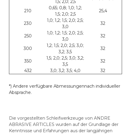
1,5; 2,0; 2,5
0,65; 0,8; 1,0; 1,2;
210
25,4
1,5; 2,0; 2,5
1,0; 1,2; 1,5; 2,0; 2,5;
230
32
3,0
1,0; 1,2; 1,5; 2,0; 2,5;
250
32
3,0
1,2; 1,5; 2,0; 2,5; 3,0;
300
32
3,2; 3,5
1,5; 2,0; 2,5; 3,0; 3,2;
350
32
3,5
432
3,0; 3,2; 3,5; 4,0
32
*) Andere verfügbare Abmessungennach individueller
Absprache.
Die vorgestellten Schleifwerkzeuge von ANDRE
ABRASIVE ARTICLES wurden auf der Grundlage der
Kenntnisse und Erfahrungen aus der langjährigen