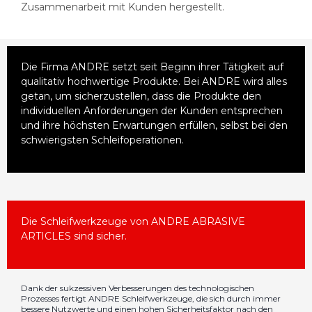
Zusammenarbeit mit Kunden hergestellt.
Die Firma ANDRE setzt seit Beginn ihrer Tätigkeit auf
qualitativ hochwertige Produkte. Bei ANDRE wird alles
getan, um sicherzustellen, dass die Produkte den
individuellen Anforderungen der Kunden entsprechen
und ihre höchsten Erwartungen erfüllen, selbst bei den
schwierigsten Schleifoperationen.
Die Schleifwerkzeuge von ANDRE ABRASIVE
ARTICLES sind sicher.
Dank der sukzessiven Verbesserungen des technologischen
Prozesses fertigt ANDRE Schleifwerkzeuge, die sich durch immer
bessere Nutzwerte und einen hohen Sicherheitsfaktor nach den