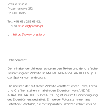
Presilo Studio
Przemysłowa 212
62-600 Koło
Tel.: +48 63 / 262 63 42;
E-Mail:
studio@presilo.pl
url:
https://www.presilo.pl
Urheberrecht
Der Inhaber der Urheberrechte an den Texten und der grafischen
Gestaltung der Website ist ANDRE ABRASIVE ARTICLES Sp. z
o.o. Spólka komandytowa.
Die meisten der auf dieser Website veröffentlichten Texte, Fotos
und Grafiken stehen im alleinigen Eigentum von ANDRE
ABRASIVE ARTICLES. Ihre Nutzung ist nur mit Genehmigung
des Eigentümers gestattet. Einige der Fotos stammen aus
Fotostock-Portalen, die mit separaten Lizenzen erhältlich sind.