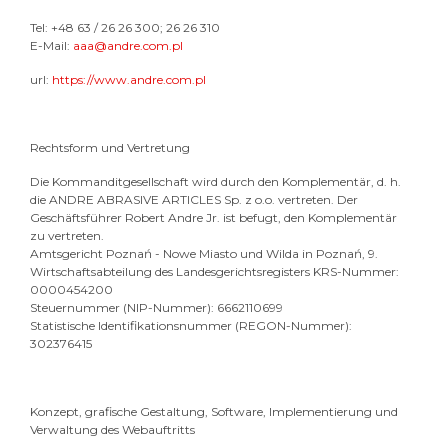
Tel: +48 63 / 26 26 300; 26 26 310
E-Mail:
aaa@andre.com.pl
url:
https://www.andre.com.pl
Rechtsform und Vertretung
Die Kommanditgesellschaft wird durch den Komplementär, d. h.
die ANDRE ABRASIVE ARTICLES Sp. z o.o. vertreten. Der
Geschäftsführer Robert Andre Jr. ist befugt, den Komplementär
zu vertreten.
Amtsgericht Poznań - Nowe Miasto und Wilda in Poznań, 9.
Wirtschaftsabteilung des Landesgerichtsregisters KRS-Nummer:
0000454200
Steuernummer (NIP-Nummer): 6662110699
Statistische Identifikationsnummer (REGON-Nummer):
302376415
Konzept, grafische Gestaltung, Software, Implementierung und
Verwaltung des Webauftritts